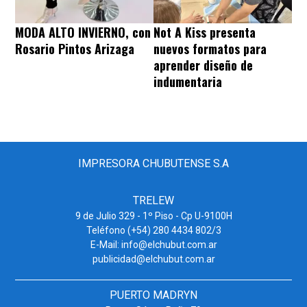
MODA ALTO INVIERNO, con
Not A Kiss presenta
Rosario Pintos Arizaga
nuevos formatos para
aprender diseño de
indumentaria
IMPRESORA CHUBUTENSE S.A
TRELEW
9 de Julio 329 - 1º Piso - Cp U-9100H
Teléfono (+54) 280 4434 802/3
E-Mail: info@elchubut.com.ar
publicidad@elchubut.com.ar
PUERTO MADRYN