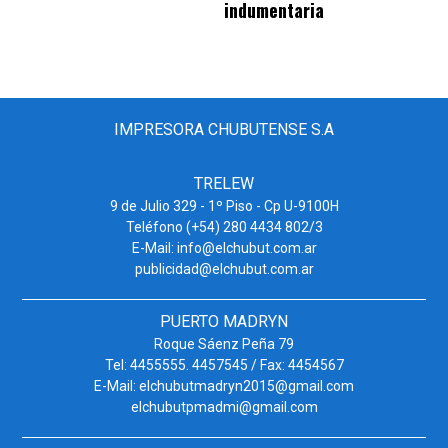
indumentaria
IMPRESORA CHUBUTENSE S.A
TRELEW
9 de Julio 329 - 1º Piso - Cp U-9100H
Teléfono (+54) 280 4434 802/3
E-Mail: info@elchubut.com.ar
publicidad@elchubut.com.ar
PUERTO MADRYN
Roque Sáenz Peña 79
Tel: 4455555. 4457545 / Fax: 4454567
E-Mail: elchubutmadryn2015@gmail.com
elchubutpmadmi@gmail.com