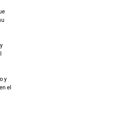
ue
su
 y
l
o y
en el