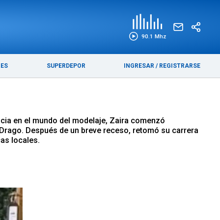
EDICIÓN IMPRESA
FUNEBRES
90.1 Mhz
RES
SUPERDEPOR
INGRESAR
/
REGISTRARSE
encia en el mundo del modelaje, Zaira comenzó
n Drago. Después de un breve receso, retomó su carrera
cas locales.