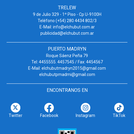
TRELEW
9 de Julio 329 - 1º Piso - Cp U-9100H
Teléfono (+54) 280 4434 802/3
E-Mail: info@elchubut.com.ar
publicidad@elchubut.com.ar
PUERTO MADRYN
Roque Sáenz Peña 79
Tel: 4455555. 4457545 / Fax: 4454567
E-Mail: elchubutmadryn2015@gmail.com
elchubutpmadmi@gmail.com
ENCONTRANOS EN
Twitter
Facebook
Instagram
TikTok