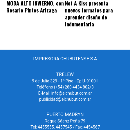
MODA ALTO INVIERNO, con
Not A Kiss presenta
Rosario Pintos Arizaga
nuevos formatos para
aprender diseño de
indumentaria
IMPRESORA CHUBUTENSE S.A
TRELEW
9 de Julio 329 - 1º Piso - Cp U-9100H
Teléfono (+54) 280 4434 802/3
E-Mail: info@elchubut.com.ar
publicidad@elchubut.com.ar
PUERTO MADRYN
Roque Sáenz Peña 79
Tel: 4455555. 4457545 / Fax: 4454567