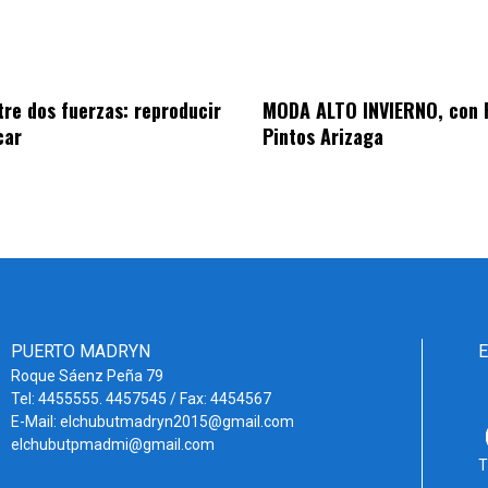
tre dos fuerzas: reproducir
MODA ALTO INVIERNO, con 
car
Pintos Arizaga
PUERTO MADRYN
Roque Sáenz Peña 79
Tel: 4455555. 4457545 / Fax: 4454567
E-Mail: elchubutmadryn2015@gmail.com
elchubutpmadmi@gmail.com
T