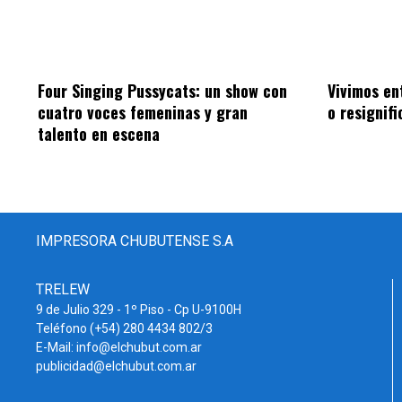
Four Singing Pussycats: un show con
Vivimos en
cuatro voces femeninas y gran
o resignifi
talento en escena
IMPRESORA CHUBUTENSE S.A
TRELEW
9 de Julio 329 - 1º Piso - Cp U-9100H
Teléfono (+54) 280 4434 802/3
E-Mail: info@elchubut.com.ar
publicidad@elchubut.com.ar