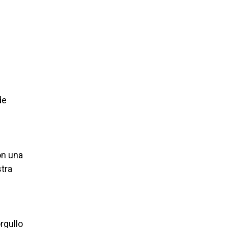
de
on una
tra
rgullo