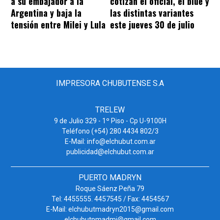
a su embajador a la
cotizan el oficial, el blue y
Argentina y baja la
las distintas variantes
tensión entre Milei y Lula
este jueves 30 de julio
IMPRESORA CHUBUTENSE S.A
TRELEW
9 de Julio 329 - 1º Piso - Cp U-9100H
Teléfono (+54) 280 4434 802/3
E-Mail: info@elchubut.com.ar
publicidad@elchubut.com.ar
PUERTO MADRYN
Roque Sáenz Peña 79
Tel: 4455555. 4457545 / Fax: 4454567
E-Mail: elchubutmadryn2015@gmail.com
elchubutpmadmi@gmail.com