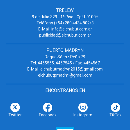
TRELEW
9 de Julio 329 - 1º Piso - Cp U-9100H
Teléfono (+54) 280 4434 802/3
E-Mail: info@elchubut.com.ar
publicidad@elchubut.com.ar
PUERTO MADRYN
Roque Sáenz Peña 79
Tel: 4455555. 4457545 / Fax: 4454567
E-Mail: elchubutmadryn2015@gmail.com
elchubutpmadmi@gmail.com
ENCONTRANOS EN
Twitter
Facebook
Instagram
TikTok