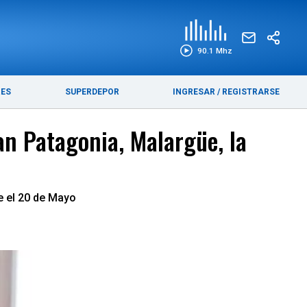
EDICIÓN IMPRESA
FUNEBRES
90.1 Mhz
RES
SUPERDEPOR
INGRESAR
/
REGISTRARSE
an Patagonia, Malargüe, la
e el 20 de Mayo