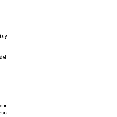
ta y
del
 con
 eso