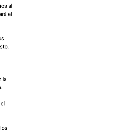
os al
ará el
os
sto,
 la
.
del
llos