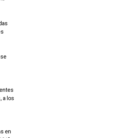
das
es
 se
uentes
 a los
as en