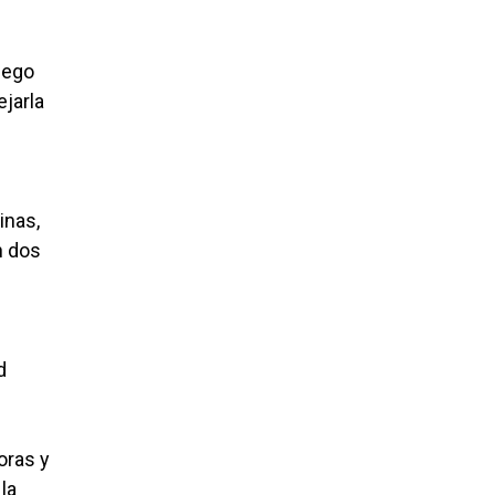
uego
ejarla
inas,
n dos
d
oras y
la