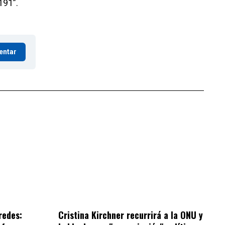
191”.
entar
redes:
Cristina Kirchner recurrirá a la ONU y