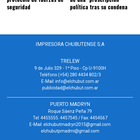
seguridad
política tras su condena
IMPRESORA CHUBUTENSE S.A
TRELEW
9 de Julio 329 - 1º Piso - Cp U-9100H
Teléfono (+54) 280 4434 802/3
E-Mail: info@elchubut.com.ar
publicidad@elchubut.com.ar
PUERTO MADRYN
Roque Sáenz Peña 79
Tel: 4455555. 4457545 / Fax: 4454567
E-Mail: elchubutmadryn2015@gmail.com
elchubutpmadmi@gmail.com