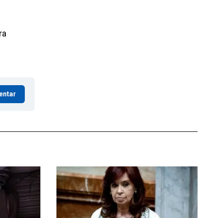
ra
entar