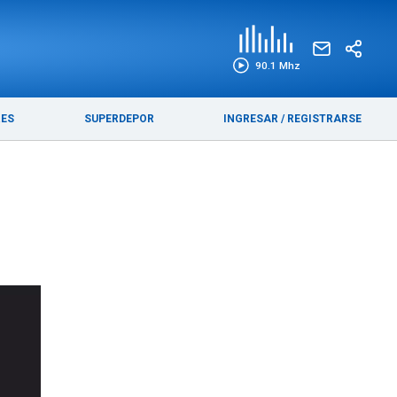
EDICIÓN IMPRESA
FUNEBRES
90.1 Mhz
RES
SUPERDEPOR
INGRESAR
/
REGISTRARSE