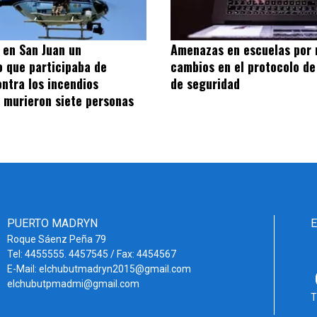
ó en San Juan un
Amenazas en escuelas por 
o que participaba de
cambios en el protocolo de
ontra los incendios
de seguridad
: murieron siete personas
PUERTO MADRYN
Roque Sáenz Peña 79
Tel: 4455555. 4457545 / Fax: 4454567
E-Mail: elchubutmadryn2015@gmail.com
elchubutpmadmi@gmail.com
T