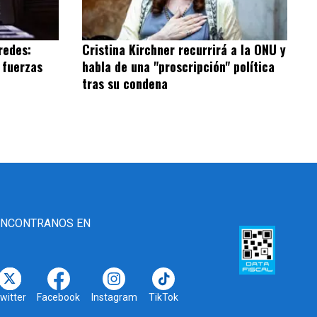
redes:
Cristina Kirchner recurrirá a la ONU y
 fuerzas
habla de una "proscripción" política
tras su condena
ENCONTRANOS EN
witter
Facebook
Instagram
TikTok