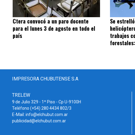
Ctera convocó a un paro docente
Se estrell
para el lunes 3 de agosto en todo el
helicópter
país
trabajos c
forestales
IMPRESORA CHUBUTENSE S.A
TRELEW
9 de Julio 329 - 1º Piso - Cp U-9100H
Teléfono (+54) 280 4434 802/3
E-Mail: info@elchubut.com.ar
publicidad@elchubut.com.ar