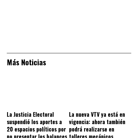
Más Noticias
La Justicia Electoral
La nueva VTV ya está en
suspendió los aportes a
vigencia: ahora también
20 espacios políticos por
podrá realizarse en
no presentar los balances
talleres mecánicos