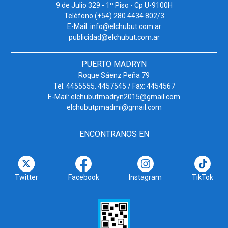
9 de Julio 329 - 1º Piso - Cp U-9100H
Teléfono (+54) 280 4434 802/3
E-Mail: info@elchubut.com.ar
publicidad@elchubut.com.ar
PUERTO MADRYN
Roque Sáenz Peña 79
Tel: 4455555. 4457545 / Fax: 4454567
E-Mail: elchubutmadryn2015@gmail.com
elchubutpmadmi@gmail.com
ENCONTRANOS EN
Twitter
Facebook
Instagram
TikTok