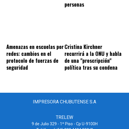
personas
Amenazas en escuelas por
Cristina Kirchner
redes: cambios en el
recurrirá a la ONU y habla
protocolo de fuerzas de
de una "proscripción"
seguridad
política tras su condena
IMPRESORA CHUBUTENSE S.A
TRELEW
9 de Julio 329 - 1º Piso - Cp U-9100H