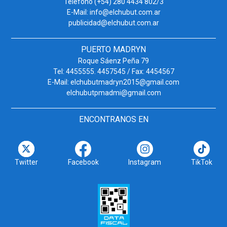
Teléfono (+54) 280 4434 802/3
E-Mail: info@elchubut.com.ar
publicidad@elchubut.com.ar
PUERTO MADRYN
Roque Sáenz Peña 79
Tel: 4455555. 4457545 / Fax: 4454567
E-Mail: elchubutmadryn2015@gmail.com
elchubutpmadmi@gmail.com
ENCONTRANOS EN
Twitter
Facebook
Instagram
TikTok