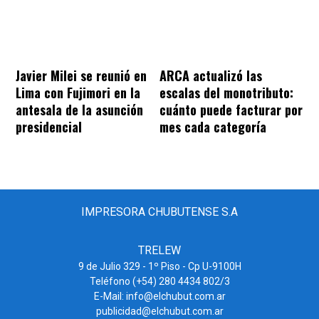
Javier Milei se reunió en
ARCA actualizó las
Lima con Fujimori en la
escalas del monotributo:
antesala de la asunción
cuánto puede facturar por
presidencial
mes cada categoría
IMPRESORA CHUBUTENSE S.A
TRELEW
9 de Julio 329 - 1º Piso - Cp U-9100H
Teléfono (+54) 280 4434 802/3
E-Mail: info@elchubut.com.ar
publicidad@elchubut.com.ar