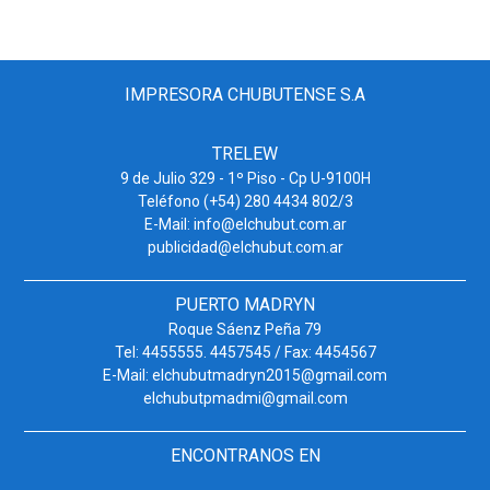
IMPRESORA CHUBUTENSE S.A
TRELEW
9 de Julio 329 - 1º Piso - Cp U-9100H
Teléfono (+54) 280 4434 802/3
E-Mail: info@elchubut.com.ar
publicidad@elchubut.com.ar
PUERTO MADRYN
Roque Sáenz Peña 79
Tel: 4455555. 4457545 / Fax: 4454567
E-Mail: elchubutmadryn2015@gmail.com
elchubutpmadmi@gmail.com
ENCONTRANOS EN