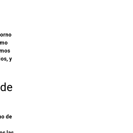
torno
como
emos
os, y
 de
no de
os las