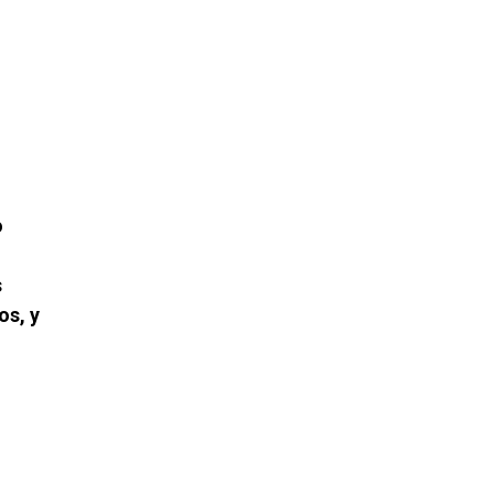
o
s
os, y