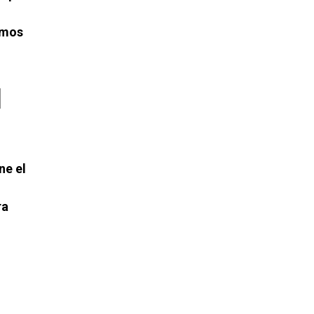
emos
l
ne el
ra