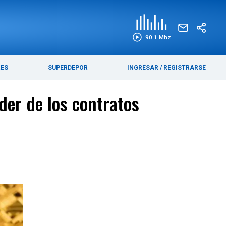
EDICIÓN IMPRESA
FUNEBRES
90.1 Mhz
RES
SUPERDEPOR
INGRESAR
/
REGISTRARSE
der de los contratos