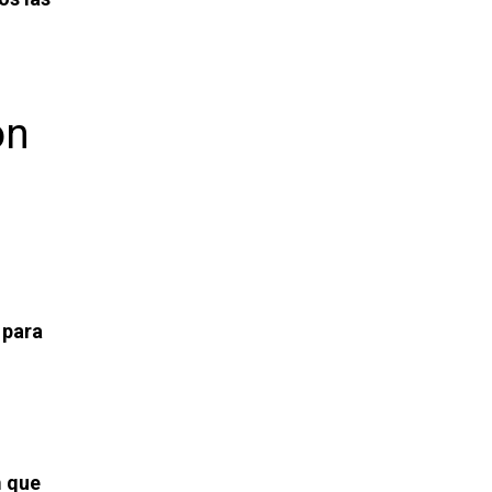
ón
 para
m que