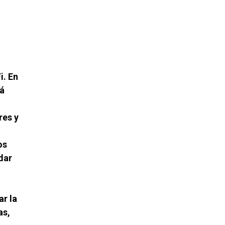
i. En
tá
res y
os
dar
ar la
as,