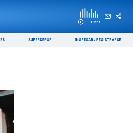
EDICIÓN IMPRESA
FUNEBRES
90.1 Mhz
RES
SUPERDEPOR
INGRESAR
/
REGISTRARSE