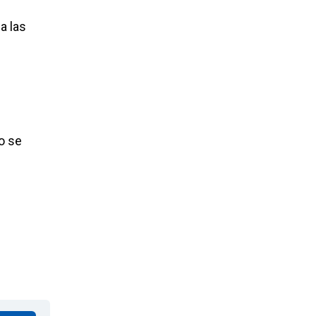
a las
o se