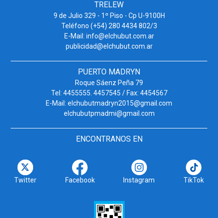
TRELEW
9 de Julio 329 - 1º Piso - Cp U-9100H
Teléfono (+54) 280 4434 802/3
E-Mail: info@elchubut.com.ar
publicidad@elchubut.com.ar
PUERTO MADRYN
Roque Sáenz Peña 79
Tel: 4455555. 4457545 / Fax: 4454567
E-Mail: elchubutmadryn2015@gmail.com
elchubutpmadmi@gmail.com
ENCONTRANOS EN
Twitter
Facebook
Instagram
TikTok