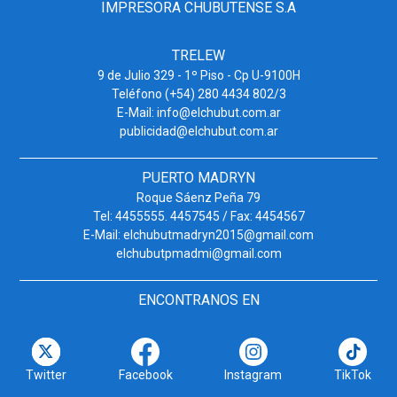
IMPRESORA CHUBUTENSE S.A
TRELEW
9 de Julio 329 - 1º Piso - Cp U-9100H
Teléfono (+54) 280 4434 802/3
E-Mail: info@elchubut.com.ar
publicidad@elchubut.com.ar
PUERTO MADRYN
Roque Sáenz Peña 79
Tel: 4455555. 4457545 / Fax: 4454567
E-Mail: elchubutmadryn2015@gmail.com
elchubutpmadmi@gmail.com
ENCONTRANOS EN
Twitter
Facebook
Instagram
TikTok