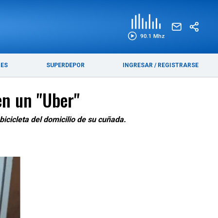
EDICIÓN IMPRESA
FUNEBRES
90.1 Mhz
RES
SUPERDEPOR
INGRESAR
/
REGISTRARSE
en un "Uber"
icicleta del domicilio de su cuñada.