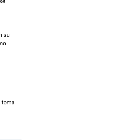
ose
n su
omo
a toma