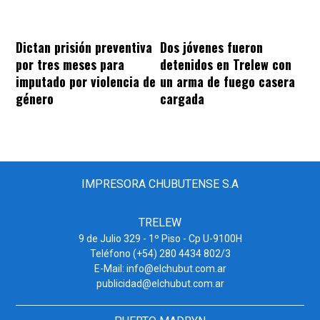
Dos jóvenes fueron
Dictan prisión preventiva
detenidos en Trelew con
por tres meses para
un arma de fuego casera
imputado por violencia de
cargada
género
IMPRESORA CHUBUTENSE S.A
TRELEW
9 de Julio 329 - 1º Piso - Cp U-9100H
Teléfono (+54) 280 4434 802/3
E-Mail: info@elchubut.com.ar
publicidad@elchubut.com.ar