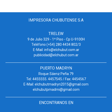
IMPRESORA CHUBUTENSE S.A
TRELEW
9 de Julio 329 - 1º Piso - Cp U-9100H
Teléfono (+54) 280 4434 802/3
E-Mail: info@elchubut.com.ar
publicidad@elchubut.com.ar
PUERTO MADRYN
Roque Sáenz Peña 79
Tel: 4455555. 4457545 / Fax: 4454567
E-Mail: elchubutmadryn2015@gmail.com
elchubutpmadmi@gmail.com
ENCONTRANOS EN