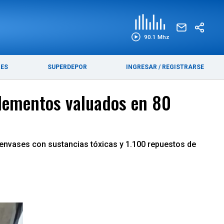
EDICIÓN IMPRESA
FUNEBRES
90.1 Mhz
RES
SUPERDEPOR
INGRESAR
/
REGISTRARSE
 elementos valuados en 80
envases con sustancias tóxicas y 1.100 repuestos de