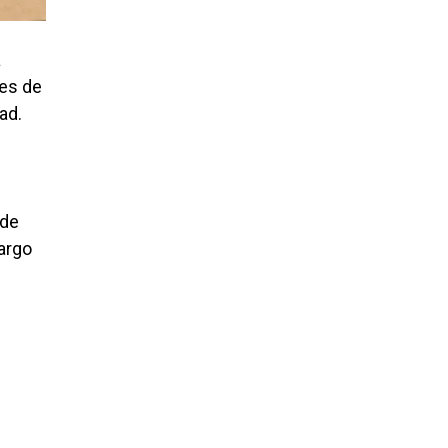
a
les de
ad.
 de
argo