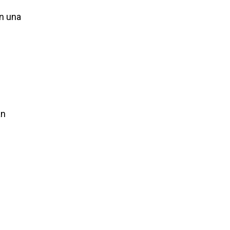
en una
án