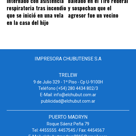
internado con asistencia
baleado en el Tiro Federal
respiratoria tras incendio
y sospechan que el
que se inició en una vela
agresor fue un vecino
en la casa del hijo
IMPRESORA CHUBUTENSE S.A
TRELEW
9 de Julio 329 - 1º Piso - Cp U-9100H
Teléfono (+54) 280 4434 802/3
E-Mail: info@elchubut.com.ar
publicidad@elchubut.com.ar
PUERTO MADRYN
Roque Sáenz Peña 79
Tel: 4455555. 4457545 / Fax: 4454567