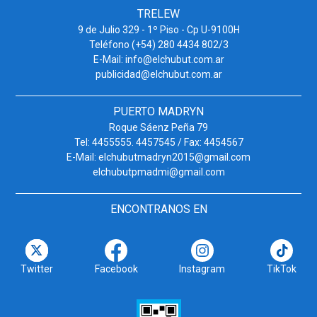
TRELEW
9 de Julio 329 - 1º Piso - Cp U-9100H
Teléfono (+54) 280 4434 802/3
E-Mail: info@elchubut.com.ar
publicidad@elchubut.com.ar
PUERTO MADRYN
Roque Sáenz Peña 79
Tel: 4455555. 4457545 / Fax: 4454567
E-Mail: elchubutmadryn2015@gmail.com
elchubutpmadmi@gmail.com
ENCONTRANOS EN
Twitter
Facebook
Instagram
TikTok