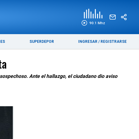
EDICIÓN IMPRESA
FUNEBRES
90.1 Mhz
RES
SUPERDEPOR
INGRESAR
/
REGISTRARSE
ta
sospechoso. Ante el hallazgo, el ciudadano dio aviso