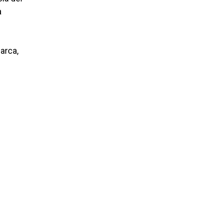
a
arca,