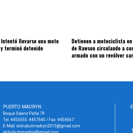
Intentó llevarse una moto
Detienen a motociclista en
a y terminó detenido
de Rawson circulando a co
armado con un revólver ca
PUERTO MADRYN
Roque Sáenz Peña 79
Tel: 4455555. 4457545 / Fax: 4454567
E-Mail: elchubutmadryn2015@gmail.com
elchubutpmadmi@gmail.com