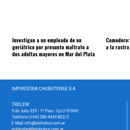
Investigan a un empleado de un
Comodoro: 
geriátrico por presunto maltrato a
a la rastr
dos adultas mayores en Mar del Plata
IMPRESORA CHUBUTENSE S.A
TRELEW
9 de Julio 329 - 1º Piso - Cp U-9100H
Teléfono (+54) 280 4434 802/3
E-Mail: info@elchubut.com.ar
publicidad@elchubut.com.ar