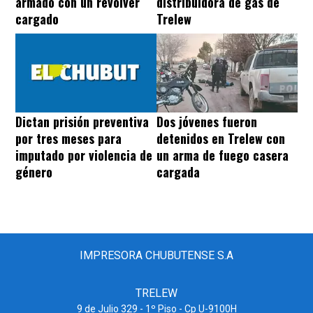
distribuidora de gas de
armado con un revólver
Trelew
cargado
Dos jóvenes fueron
Dictan prisión preventiva
detenidos en Trelew con
por tres meses para
un arma de fuego casera
imputado por violencia de
cargada
género
IMPRESORA CHUBUTENSE S.A
TRELEW
9 de Julio 329 - 1º Piso - Cp U-9100H