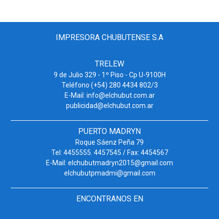
IMPRESORA CHUBUTENSE S.A
TRELEW
9 de Julio 329 - 1º Piso - Cp U-9100H
Teléfono (+54) 280 4434 802/3
E-Mail: info@elchubut.com.ar
publicidad@elchubut.com.ar
PUERTO MADRYN
Roque Sáenz Peña 79
Tel: 4455555. 4457545 / Fax: 4454567
E-Mail: elchubutmadryn2015@gmail.com
elchubutpmadmi@gmail.com
ENCONTRANOS EN