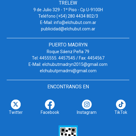
TRELEW
9 de Julio 329 - 1º Piso - Cp U-9100H
Teléfono (+54) 280 4434 802/3
E-Mail: info@elchubut.com.ar
publicidad@elchubut.com.ar
PUERTO MADRYN
Roque Sáenz Peña 79
Tel: 4455555. 4457545 / Fax: 4454567
E-Mail: elchubutmadryn2015@gmail.com
elchubutpmadmi@gmail.com
ENCONTRANOS EN
Twitter
Facebook
Instagram
TikTok