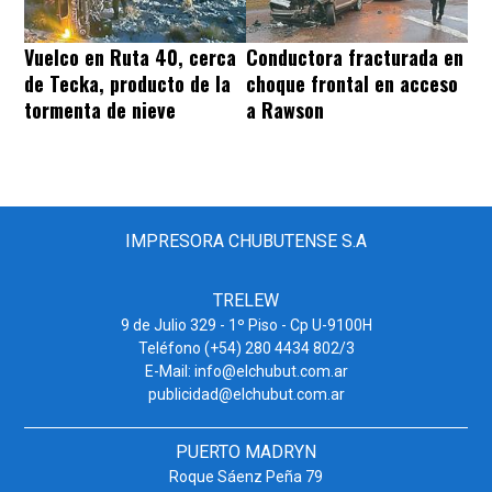
Vuelco en Ruta 40, cerca
Conductora fracturada en
de Tecka, producto de la
choque frontal en acceso
tormenta de nieve
a Rawson
IMPRESORA CHUBUTENSE S.A
TRELEW
9 de Julio 329 - 1º Piso - Cp U-9100H
Teléfono (+54) 280 4434 802/3
E-Mail: info@elchubut.com.ar
publicidad@elchubut.com.ar
PUERTO MADRYN
Roque Sáenz Peña 79