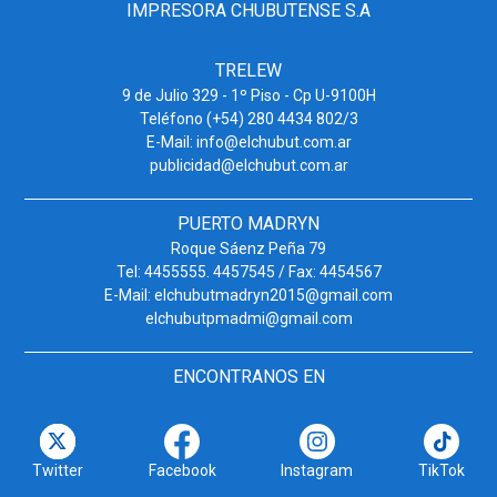
IMPRESORA CHUBUTENSE S.A
TRELEW
9 de Julio 329 - 1º Piso - Cp U-9100H
Teléfono (+54) 280 4434 802/3
E-Mail: info@elchubut.com.ar
publicidad@elchubut.com.ar
PUERTO MADRYN
Roque Sáenz Peña 79
Tel: 4455555. 4457545 / Fax: 4454567
E-Mail: elchubutmadryn2015@gmail.com
elchubutpmadmi@gmail.com
ENCONTRANOS EN
Twitter
Facebook
Instagram
TikTok