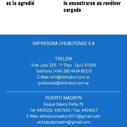
ex la agredió
le encontraron un revólver
cargado
IMPRESORA CHUBUTENSE S.A
TRELEW
9 de Julio 329 - 1º Piso - Cp U-9100H
Teléfono (+54) 280 4434 802/3
E-Mail: info@elchubut.com.ar
publicidad@elchubut.com.ar
PUERTO MADRYN
Roque Sáenz Peña 79
Tel: 4455555. 4457545 / Fax: 4454567
E-Mail: elchubutmadryn2015@gmail.com
elchubutpmadmi@gmail.com