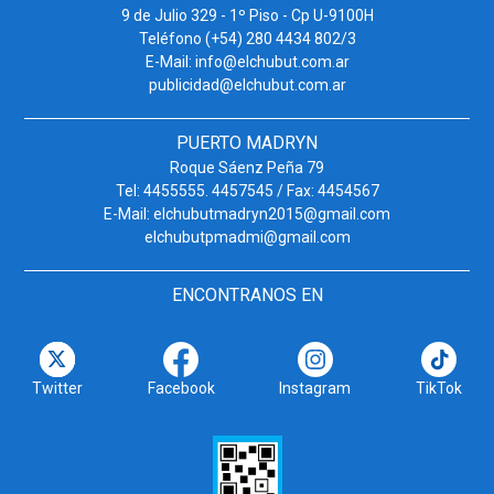
9 de Julio 329 - 1º Piso - Cp U-9100H
Teléfono (+54) 280 4434 802/3
E-Mail: info@elchubut.com.ar
publicidad@elchubut.com.ar
PUERTO MADRYN
Roque Sáenz Peña 79
Tel: 4455555. 4457545 / Fax: 4454567
E-Mail: elchubutmadryn2015@gmail.com
elchubutpmadmi@gmail.com
ENCONTRANOS EN
Twitter
Facebook
Instagram
TikTok