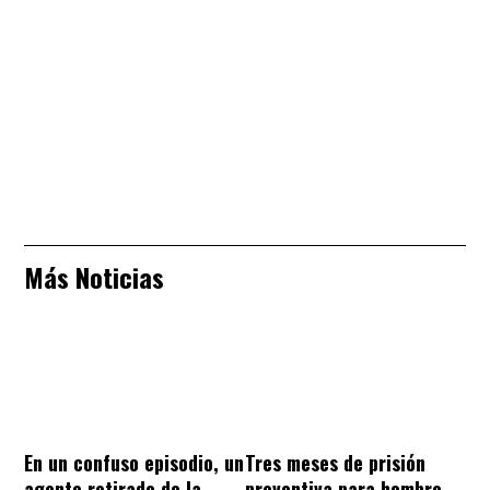
Más Noticias
En un confuso episodio, un
Tres meses de prisión
agente retirado de la
preventiva para hombre