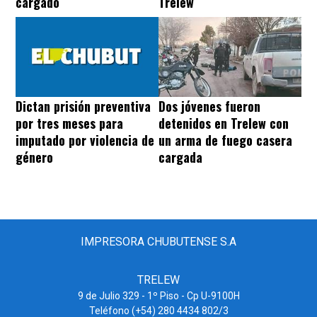
Trelew
cargado
Dos jóvenes fueron
Dictan prisión preventiva
detenidos en Trelew con
por tres meses para
un arma de fuego casera
imputado por violencia de
cargada
género
IMPRESORA CHUBUTENSE S.A
TRELEW
9 de Julio 329 - 1º Piso - Cp U-9100H
Teléfono (+54) 280 4434 802/3