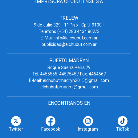
IMPRESORA CHUBUTENSE S.A
TRELEW
9 de Julio 329 - 1º Piso - Cp U-9100H
Teléfono (+54) 280 4434 802/3
E-Mail: info@elchubut.com.ar
publicidad@elchubut.com.ar
PUERTO MADRYN
Roque Sáenz Peña 79
Tel: 4455555. 4457545 / Fax: 4454567
E-Mail: elchubutmadryn2015@gmail.com
elchubutpmadmi@gmail.com
ENCONTRANOS EN
Twitter
Facebook
Instagram
TikTok