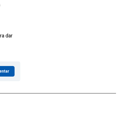
s
ra dar
entar