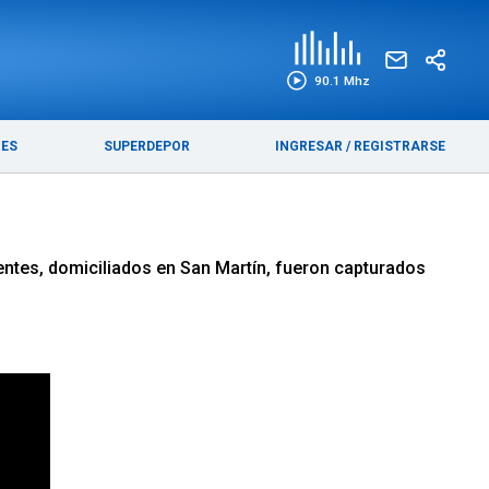
EDICIÓN IMPRESA
FUNEBRES
90.1 Mhz
RES
SUPERDEPOR
INGRESAR
/
REGISTRARSE
uentes, domiciliados en San Martín, fueron capturados