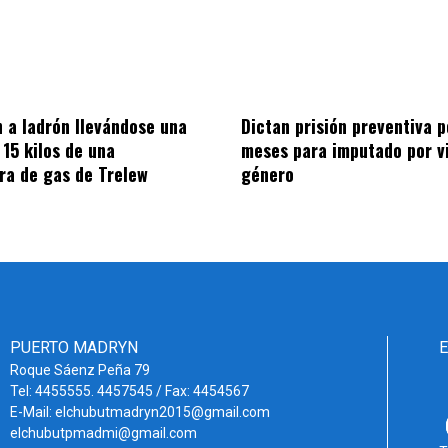
 a ladrón llevándose una
Dictan prisión preventiva p
 15 kilos de una
meses para imputado por v
ora de gas de Trelew
género
PUERTO MADRYN
Roque Sáenz Peña 79
Tel: 4455555. 4457545 / Fax: 4454567
E-Mail: elchubutmadryn2015@gmail.com
elchubutpmadmi@gmail.com