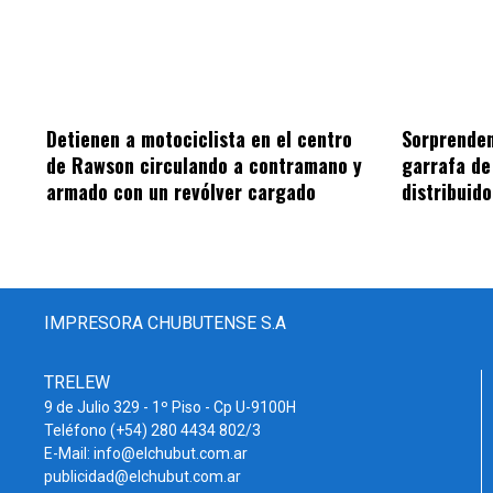
Sorprenden
Detienen a motociclista en el centro
garrafa de
de Rawson circulando a contramano y
distribuid
armado con un revólver cargado
IMPRESORA CHUBUTENSE S.A
TRELEW
9 de Julio 329 - 1º Piso - Cp U-9100H
Teléfono (+54) 280 4434 802/3
E-Mail: info@elchubut.com.ar
publicidad@elchubut.com.ar