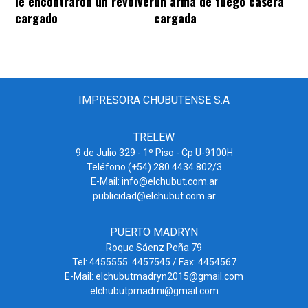
le encontraron un revólver
un arma de fuego casera
cargado
cargada
IMPRESORA CHUBUTENSE S.A
TRELEW
9 de Julio 329 - 1º Piso - Cp U-9100H
Teléfono (+54) 280 4434 802/3
E-Mail: info@elchubut.com.ar
publicidad@elchubut.com.ar
PUERTO MADRYN
Roque Sáenz Peña 79
Tel: 4455555. 4457545 / Fax: 4454567
E-Mail: elchubutmadryn2015@gmail.com
elchubutpmadmi@gmail.com