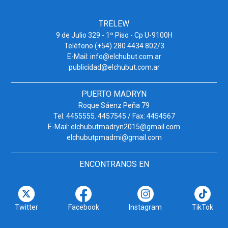
TRELEW
9 de Julio 329 - 1º Piso - Cp U-9100H
Teléfono (+54) 280 4434 802/3
E-Mail: info@elchubut.com.ar
publicidad@elchubut.com.ar
PUERTO MADRYN
Roque Sáenz Peña 79
Tel: 4455555. 4457545 / Fax: 4454567
E-Mail: elchubutmadryn2015@gmail.com
elchubutpmadmi@gmail.com
ENCONTRANOS EN
Twitter
Facebook
Instagram
TikTok