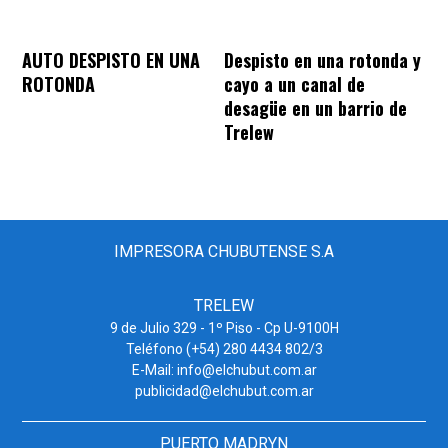
AUTO DESPISTO EN UNA
Despisto en una rotonda y
ROTONDA
cayo a un canal de
desagüe en un barrio de
Trelew
IMPRESORA CHUBUTENSE S.A
TRELEW
9 de Julio 329 - 1º Piso - Cp U-9100H
Teléfono (+54) 280 4434 802/3
E-Mail: info@elchubut.com.ar
publicidad@elchubut.com.ar
PUERTO MADRYN