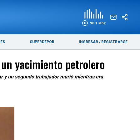
EDICIÓN IMPRESA
FUNEBRES
90.1 Mhz
RES
SUPERDEPOR
INGRESAR
/
REGISTRARSE
 un yacimiento petrolero
gar y un segundo trabajador murió mientras era