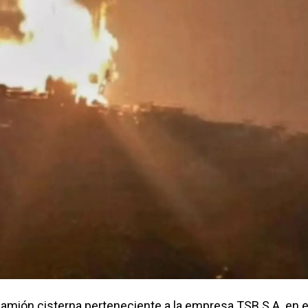
camión cisterna perteneciente a la empresa TSB S.A. en e