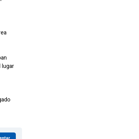
rea
ban
 lugar
egado
entar