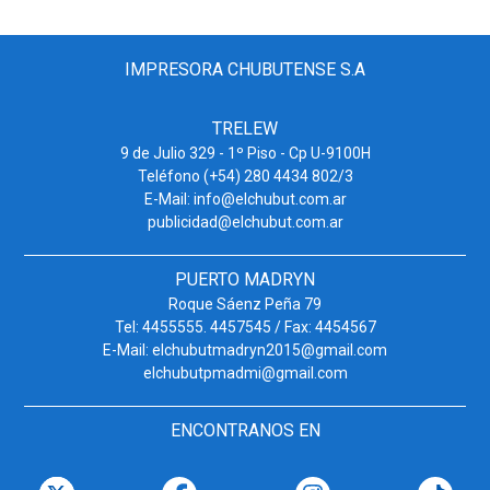
IMPRESORA CHUBUTENSE S.A
TRELEW
9 de Julio 329 - 1º Piso - Cp U-9100H
Teléfono (+54) 280 4434 802/3
E-Mail: info@elchubut.com.ar
publicidad@elchubut.com.ar
PUERTO MADRYN
Roque Sáenz Peña 79
Tel: 4455555. 4457545 / Fax: 4454567
E-Mail: elchubutmadryn2015@gmail.com
elchubutpmadmi@gmail.com
ENCONTRANOS EN