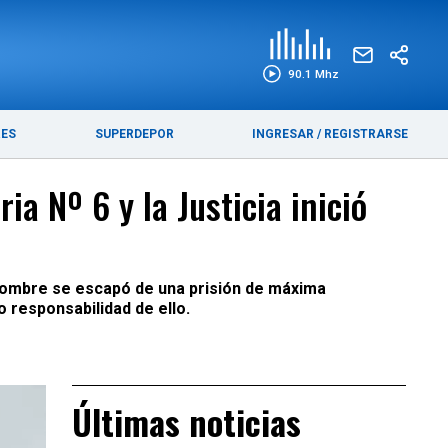
EDICIÓN IMPRESA
FUNEBRES
90.1 Mhz
RES
SUPERDEPOR
INGRESAR
/
REGISTRARSE
a Nº 6 y la Justicia inició
 hombre se escapó de una prisión de máxima
o responsabilidad de ello.
Últimas noticias