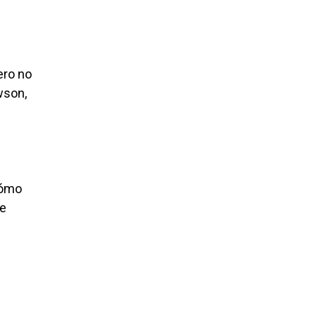
ero no
wson,
cómo
ue