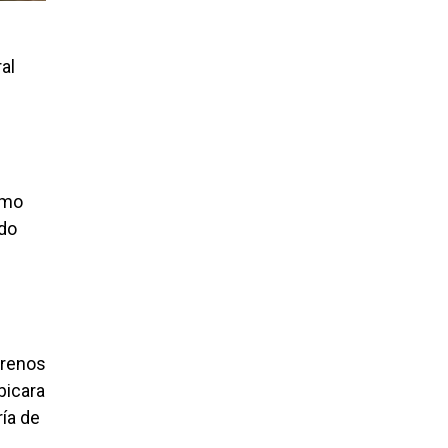
ral
ómo
ndo
rrenos
bicara
ría de