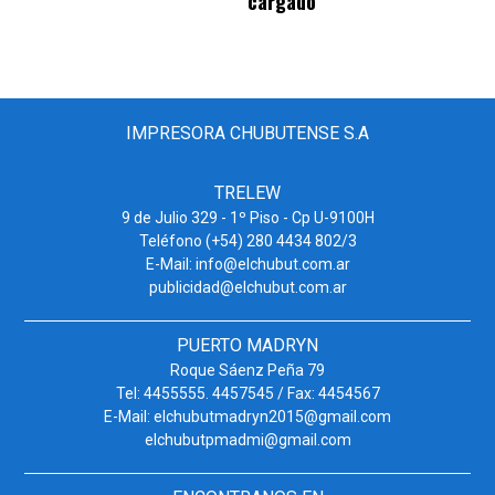
cargado
IMPRESORA CHUBUTENSE S.A
TRELEW
9 de Julio 329 - 1º Piso - Cp U-9100H
Teléfono (+54) 280 4434 802/3
E-Mail: info@elchubut.com.ar
publicidad@elchubut.com.ar
PUERTO MADRYN
Roque Sáenz Peña 79
Tel: 4455555. 4457545 / Fax: 4454567
E-Mail: elchubutmadryn2015@gmail.com
elchubutpmadmi@gmail.com