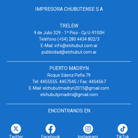
IMPRESORA CHUBUTENSE S.A
TRELEW
9 de Julio 329 - 1º Piso - Cp U-9100H
Teléfono (+54) 280 4434 802/3
E-Mail: info@elchubut.com.ar
publicidad@elchubut.com.ar
PUERTO MADRYN
Roque Sáenz Peña 79
Tel: 4455555. 4457545 / Fax: 4454567
E-Mail: elchubutmadryn2015@gmail.com
elchubutpmadmi@gmail.com
ENCONTRANOS EN
Twitter
Facebook
Instagram
TikTok