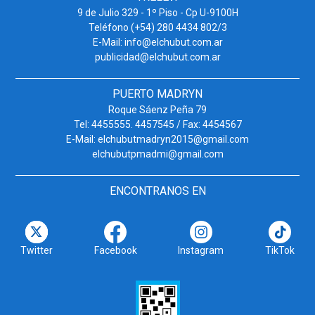
9 de Julio 329 - 1º Piso - Cp U-9100H
Teléfono (+54) 280 4434 802/3
E-Mail: info@elchubut.com.ar
publicidad@elchubut.com.ar
PUERTO MADRYN
Roque Sáenz Peña 79
Tel: 4455555. 4457545 / Fax: 4454567
E-Mail: elchubutmadryn2015@gmail.com
elchubutpmadmi@gmail.com
ENCONTRANOS EN
Twitter
Facebook
Instagram
TikTok