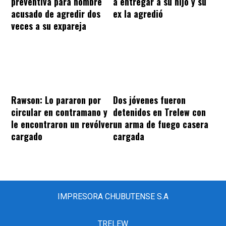
preventiva para hombre
a entregar a su hijo y su
acusado de agredir dos
ex la agredió
veces a su expareja
Rawson: Lo pararon por
Dos jóvenes fueron
circular en contramano y
detenidos en Trelew con
le encontraron un revólver
un arma de fuego casera
cargado
cargada
IMPRESORA CHUBUTENSE S.A
TRELEW