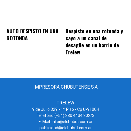
AUTO DESPISTO EN UNA
Despisto en una rotonda y
ROTONDA
cayo a un canal de
desagüe en un barrio de
Trelew
IMPRESORA CHUBUTENSE S.A
TRELEW
9 de Julio 329 - 1º Piso - Cp U-9100H
Teléfono (+54) 280 4434 802/3
E-Mail: info@elchubut.com.ar
publicidad@elchubut.com.ar