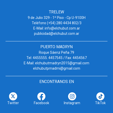
TRELEW
9 de Julio 329 - 1º Piso - Cp U-9100H
Teléfono (+54) 280 4434 802/3
E-Mail: info@elchubut.com.ar
publicidad@elchubut.com.ar
PUERTO MADRYN
Roque Sáenz Peña 79
Tel: 4455555. 4457545 / Fax: 4454567
E-Mail: elchubutmadryn2015@gmail.com
elchubutpmadmi@gmail.com
ENCONTRANOS EN
Twitter
Facebook
Instagram
TikTok