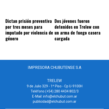
Dos jóvenes fueron
Dictan prisión preventiva
detenidos en Trelew con
por tres meses para
un arma de fuego casera
imputado por violencia de
cargada
género
IMPRESORA CHUBUTENSE S.A
TRELEW
9 de Julio 329 - 1º Piso - Cp U-9100H
Teléfono (+54) 280 4434 802/3
E-Mail: info@elchubut.com.ar
publicidad@elchubut.com.ar