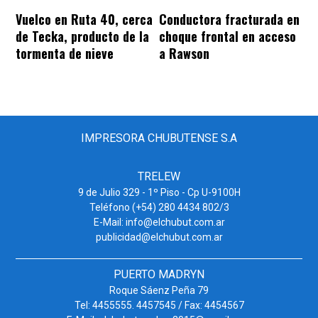
Vuelco en Ruta 40, cerca
Conductora fracturada en
de Tecka, producto de la
choque frontal en acceso
tormenta de nieve
a Rawson
IMPRESORA CHUBUTENSE S.A
TRELEW
9 de Julio 329 - 1º Piso - Cp U-9100H
Teléfono (+54) 280 4434 802/3
E-Mail: info@elchubut.com.ar
publicidad@elchubut.com.ar
PUERTO MADRYN
Roque Sáenz Peña 79
Tel: 4455555. 4457545 / Fax: 4454567