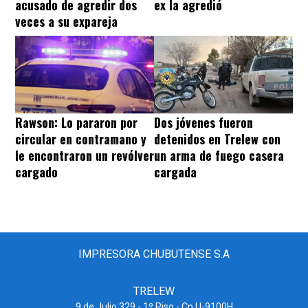
acusado de agredir dos
ex la agredió
veces a su expareja
Rawson: Lo pararon por
Dos jóvenes fueron
circular en contramano y
detenidos en Trelew con
le encontraron un revólver
un arma de fuego casera
cargado
cargada
IMPRESORA CHUBUTENSE S.A
TRELEW
9 de Julio 329 - 1º Piso - Cp U-9100H